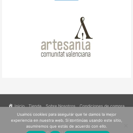
Inicio
Tienda
Sobre Nosotros
Condiciones de compra
Política de privacidad
Mi cuenta
Contacto
Usamos cookies para asegurar que te damos la mejor
experiencia en nuestra web. Si continúas usando este sitio,
Finalizar compra
Carrito
Etsy
asumiremos que estás de acuerdo con ello.
Copyright © 2026
Los Sueños de Catalina