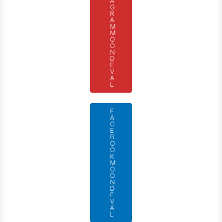
A
G
R
A
M
M
O
O
N
D
E
V
A
L
F
A
C
E
B
O
O
K
M
O
O
N
D
E
V
A
L