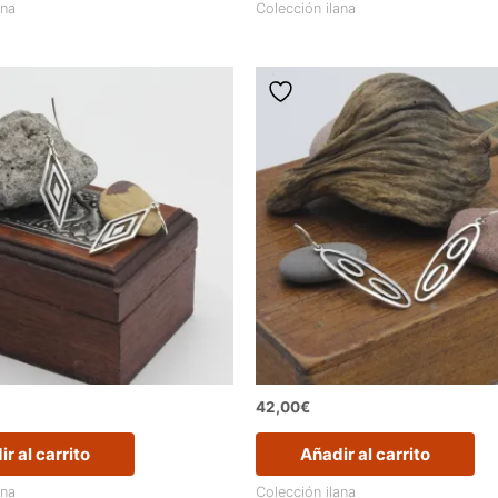
ana
Colección ilana
42,00
€
r al carrito
Añadir al carrito
ana
Colección ilana