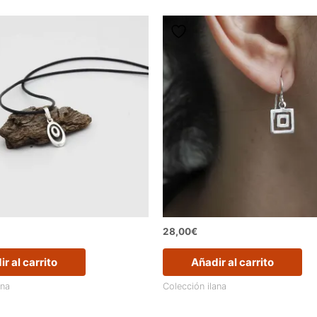
28,00
€
r al carrito
Añadir al carrito
ana
Colección ilana