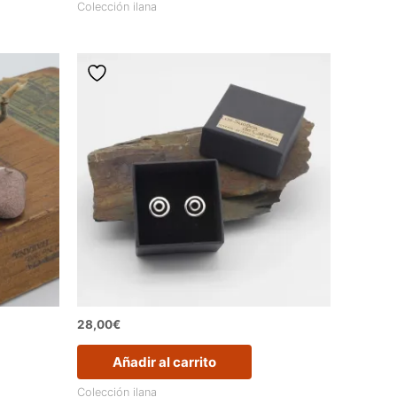
Colección ilana
28,00
€
Añadir al carrito
Colección ilana