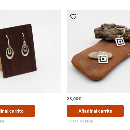
28,00
€
r al carrito
Añadir al carrito
ana
Colección ilana