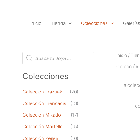
Ir
al
contenido
Inicio
Tienda
Colecciones
Galería
B
Inicio
/
Tie
ú
s
Colección 
q
u
Colecciones
e
d
La colec
a
d
Colección Trazuak
(20)
e
p
Colección Trencadis
(13)
r
Tod
o
d
Colección Mikado
(17)
u
c
Colección Martello
(15)
t
o
Colección Zeilen
(16)
s