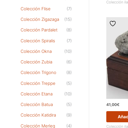
Colección il
Colección Flise
(7)
Colección Zigazaga
(15)
Colección Pardalet
(8)
Colección Spiralis
(7)
Colección Okna
(10)
Colección Zubia
(6)
Colección Trigono
(8)
Colección Treppe
(5)
Colección Etana
(10)
Colección Batua
(5)
41,00
€
Colección Katidira
(9)
Añadi
Colección Merleg
(4)
Colección il