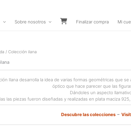
s
Sobre nosotros
Finalizar compra
Mi cue
Carrito
nda
/ Colección ilana
ilana
ción Ilana desarrolla la idea de varias formas geométricas que s
óptico que hace parecer que las figuras
Dándoles un aspecto llamativo
as las piezas fueron diseñadas y realizadas en plata maciza 925,
Descubre las colecciones
–
Visí