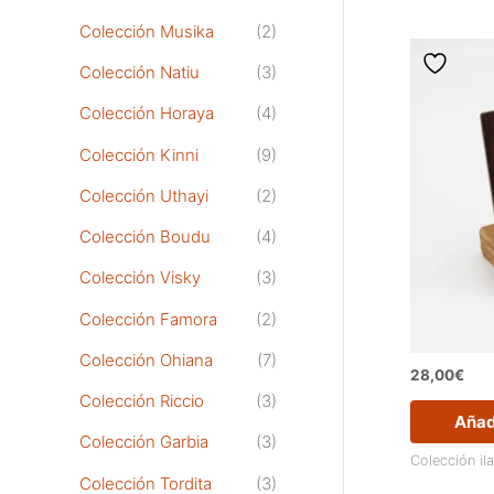
Colección Musika
(2)
Colección Natiu
(3)
Colección Horaya
(4)
Colección Kinni
(9)
Colección Uthayi
(2)
Colección Boudu
(4)
Colección Visky
(3)
Colección Famora
(2)
Colección Ohiana
(7)
28,00
€
Colección Riccio
(3)
Añadi
Colección Garbia
(3)
Colección il
Colección Tordita
(3)