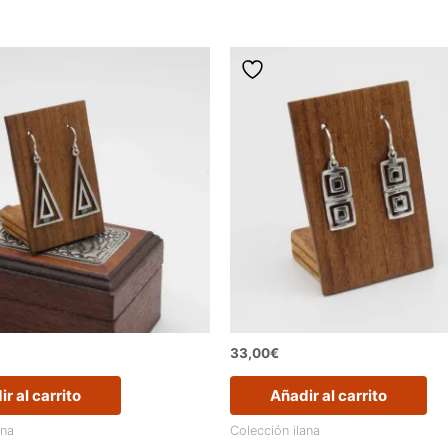
33,00
€
r al carrito
Añadir al carrito
ana
Colección ilana