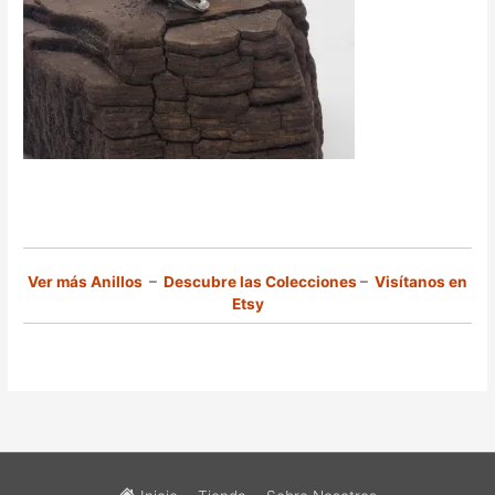
Ver más Anillos
–
Descubre las Colecciones
–
Visítanos en
Etsy