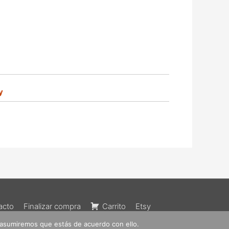
y
acto
Finalizar compra
Carrito
Etsy
 asumiremos que estás de acuerdo con ello.