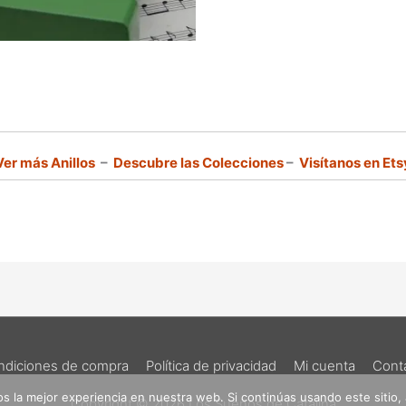
Ver más Anillos
–
Descubre las Colecciones
–
Visítanos en Ets
ndiciones de compra
Política de privacidad
Mi cuenta
Cont
 la mejor experiencia en nuestra web. Si continúas usando este sitio,
Copyright © 2026
Los Sueños de Catalina