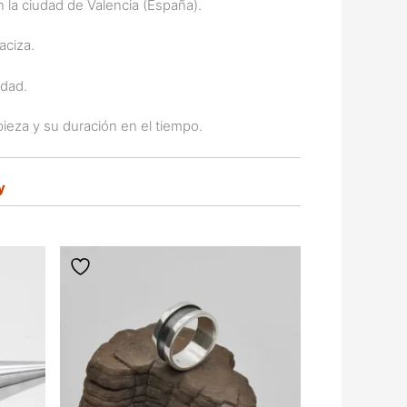
n la ciudad de Valencia (España).
Maciza.
idad.
ieza y su duración en el tiempo.
y