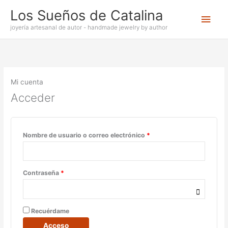
Ir
Los Sueños de Catalina
Men
al
contenido
joyería artesanal de autor - handmade jewelry by author
princ
Mi cuenta
Acceder
Obligatorio
Nombre de usuario o correo electrónico
*
Obligatorio
Contraseña
*
Recuérdame
Acceso