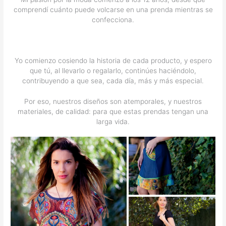
comprendí cuánto puede volcarse en una prenda mientras se
confecciona.
Yo comienzo cosiendo la historia de cada producto, y espero
que tú, al llevarlo o regalarlo, continúes haciéndolo,
contribuyendo a que sea, cada día, más y más especial.
Por eso, nuestros diseños son atemporales, y nuestros
materiales, de calidad: para que estas prendas tengan una
larga vida.