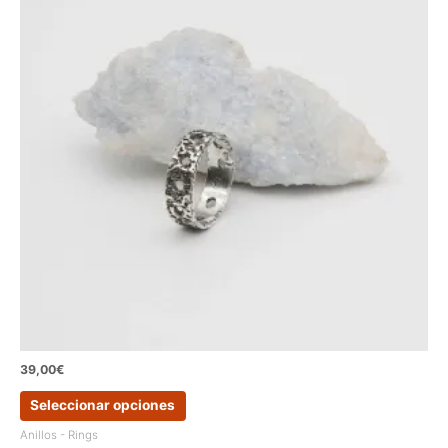
pueden
elegir
en
la
página
de
producto
39,00
€
Este
Seleccionar opciones
producto
tiene
Anillos - Rings