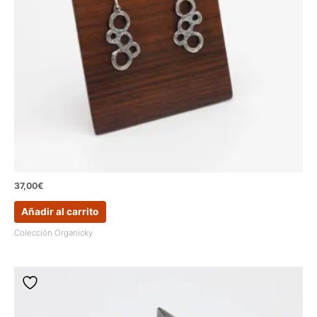
de
producto
37,00
€
Añadir al carrito
Colección Organicky