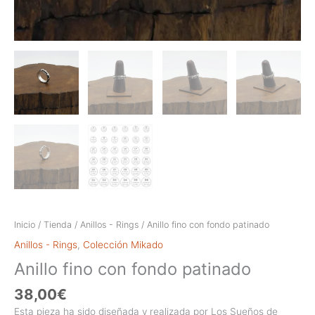
Inicio
/
Tienda
/
Anillos - Rings
/ Anillo fino con fondo patinado
Anillos - Rings
,
Colección Mikado
Anillo fino con fondo patinado
38,00
€
Esta pieza ha sido diseñada y realizada por Los Sueños de