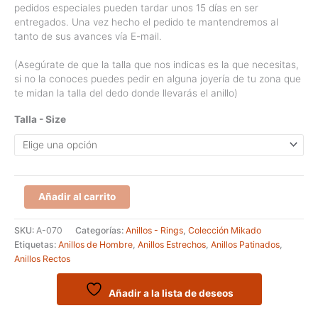
pedidos especiales pueden tardar unos 15 días en ser
entregados. Una vez hecho el pedido te mantendremos al
tanto de sus avances vía E-mail.
(Asegúrate de que la talla que nos indicas es la que necesitas,
si no la conoces puedes pedir en alguna joyería de tu zona que
te midan la talla del dedo donde llevarás el anillo)
Talla - Size
Anillo
Añadir al carrito
fino
con
SKU:
A-070
Categorías:
Anillos - Rings
,
Colección Mikado
fondo
Etiquetas:
Anillos de Hombre
,
Anillos Estrechos
,
Anillos Patinados
,
patinado
Anillos Rectos
cantidad
Añadir a la lista de deseos