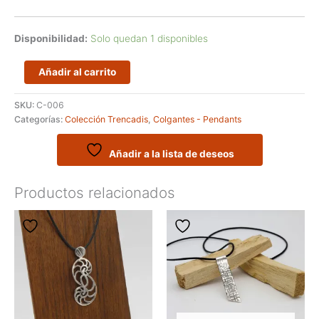
Disponibilidad:
Solo quedan 1 disponibles
Colgante
Añadir al carrito
Artesanal
en
SKU:
C-006
plata
Categorías:
Colección Trencadis
,
Colgantes - Pendants
de
ley
de
Añadir a la lista de deseos
la
serie
Productos relacionados
TRENCADIS
cantidad