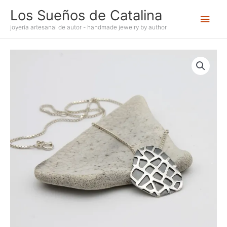
Ir
Los Sueños de Catalina
Men
al
contenido
joyería artesanal de autor - handmade jewelry by author
princ