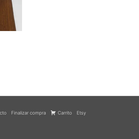
cto
Finalizar compra
Carrito
Etsy