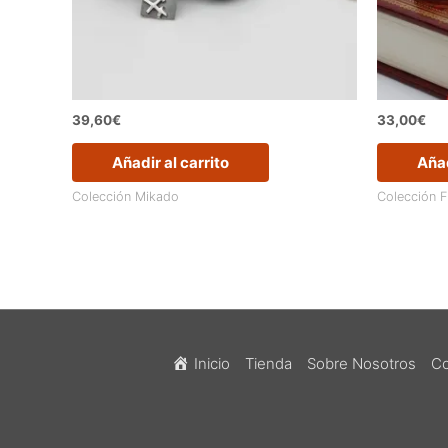
39,60
€
33,00
€
Añadir al carrito
Añad
Colección Mikado
Colección F
Inicio
Tienda
Sobre Nosotros
Co