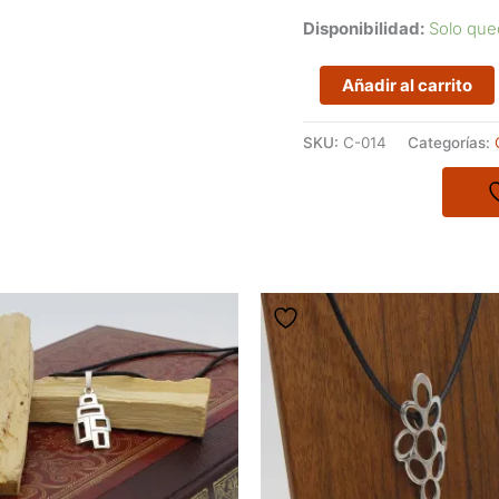
Disponibilidad:
Solo que
Colgante
Añadir al carrito
de
plata
SKU:
C-014
Categorías:
maciza
de
hechura
artesanal
cantidad