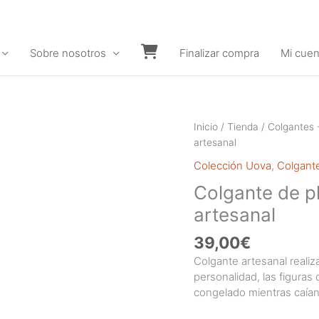
Sobre nosotros
Finalizar compra
Mi cuen
Carrito
Inicio
/
Tienda
/
Colgantes 
artesanal
Colección Uova
,
Colgant
Colgante de p
artesanal
39,00
€
Colgante artesanal realiz
personalidad, las figura
congelado mientras caían