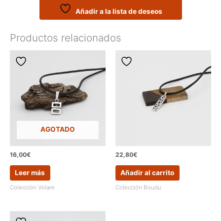
la
Añadir a la lista de deseos
colección
Kikapu
Productos relacionados
cantidad
AGOTADO
16,00
€
22,80
€
Leer más
Añadir al carrito
Colección Volare
Colección Boudu