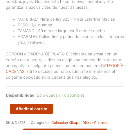
nuestras joyas. Nos encanta hacer nuevos modelos y ello
garantiza la exclusividad de nuestras piezas.
MATERIAL: Plata de ley 925 – Plata Esterlina Maciza
PESO:
1,4
gramos
TAMAÑO:
39
mm de largo por 6 mm de ancho.
ACABADO: Pulido fino y patinado oscuro en los interiores
y bajorrelieves.
CORDÓN o CADENA DE PLATA: El colgante se envía con un
cordón color negro, si deseas elegir una cadena de plata para
acompañar el colgante puedes hacerlo en nuestra
CATEGORÍA
CADENAS.
(Si te decides por una cadena te enviaremos el
colgante colocado en la cadena que has elegido.)
Disponibilidad:
Solo quedan 1 disponibles
Dije
Añadir al carrito
largo
y
SKU:
D-223
Categorías:
Colección Kikapu
,
Dijes - Charms
fino
de