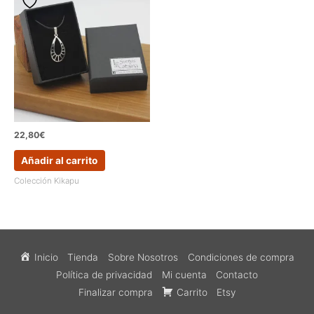
22,80
€
Añadir al carrito
Colección Kikapu
Inicio
Tienda
Sobre Nosotros
Condiciones de compra
Política de privacidad
Mi cuenta
Contacto
Finalizar compra
Carrito
Etsy