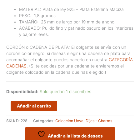
MATERIAL: Plata de ley 925 – Plata Esterlina Maciza
PESO:
1,8
gramos
TAMAÑO:
26
mm de largo por 19 mm de ancho.
ACABADO: Pulido fino y patinado oscuro en los interiores
y bajorrelieves.
CORDÓN o CADENA DE PLATA: El colgante se envía con un
cordón color negro, si deseas elegir una cadena de plata para
acompañar el colgante puedes hacerlo en nuestra
CATEGORÍA
CADENAS.
(Si te decides por una cadena te enviaremos el
colgante colocado en la cadena que has elegido.)
Disponibilidad:
Solo quedan 1 disponibles
Dije
Añadir al carrito
mediano
con
SKU:
D-228
Categorías:
Colección Uova
,
Dijes - Charms
óvalos
cantidad
Añadir a la lista de deseos