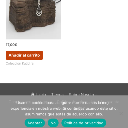
17,00
€
Añadir al carrito
Colección Katidira
Inicio
Tienda
Sobre Nosotros
Condiciones de compra
Política de privacidad
Mi cuenta
Usamos cookies para asegurar que te damos la mejor
experiencia en nuestra web. Si continúas usando este sitio,
Contacto
Finalizar compra
Carrito
Etsy
asumiremos que estás de acuerdo con ello.
Copyright © 2026
Los Sueños de Catalina
Aceptar
No
Política de privacidad