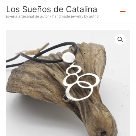
Ir
Los Sueños de Catalina
Men
al
contenido
joyería artesanal de autor - handmade jewelry by author
princ