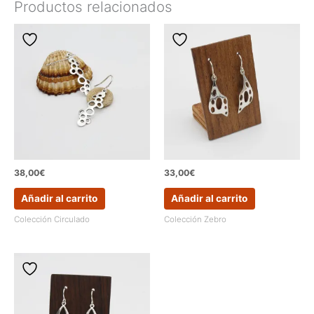
Productos relacionados
triangulares
con
cierre
de
palillo
cantidad
38,00
€
33,00
€
Añadir al carrito
Añadir al carrito
Colección Circulado
Colección Zebro