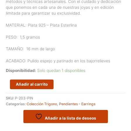
métodos y técnicas artesanales. Con el cuidado y dedicación
que ponemos en cada una de nuestras joyas y en edición
limitada para garantizar su exclusividad.
MATERIAL: Plata 925 – Plata Esterlina
PESO:
1,5 gramos
TAMAÑO:
16 mm de largo
ACABADO: Pulido espejo y patinado en los bajorrelieves
Disponibilidad:
Solo quedan 1 disponibles
Pendientes
Añadir al carrito
pequeños
en
SKU:
P-203-PIN
plata
Categorías:
Colección Trigono
,
Pendientes - Earrings
de
ley
formado
Añadir a la lista de deseos
por
figuras