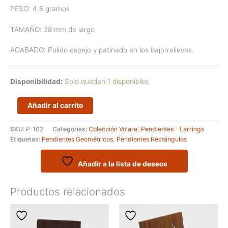
PESO: 4,6 gramos
TAMAÑO: 28 mm de largo
ACABADO: Pulido espejo y patinado en los bajorrelieves.
Disponibilidad:
Solo quedan 1 disponibles
Pendientes
Añadir al carrito
artesanos
de
SKU:
P-102
Categorías:
Colección Volare
,
Pendientes - Earrings
plata
Etiquetas:
Pendientes Geométricos
,
Pendientes Rectángulos
modelo
HYLLA
cantidad
Añadir a la lista de deseos
Productos relacionados