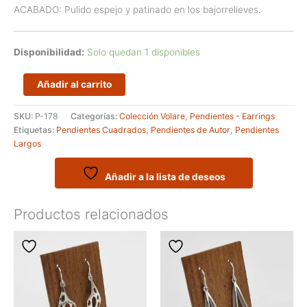
ACABADO: Pulido espejo y patinado en los bajorrelieves.
Disponibilidad:
Solo quedan 1 disponibles
Pendientes
Añadir al carrito
largos
artesanales
SKU:
P-178
Categorías:
Colección Volare
,
Pendientes - Earrings
en
Etiquetas:
Pendientes Cuadrados
,
Pendientes de Autor
,
Pendientes
plata
Largos
de
ley
-
Añadir a la lista de deseos
Modelo
ESTESA
Productos relacionados
cantidad