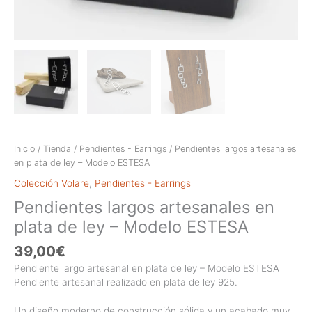
Inicio
/
Tienda
/
Pendientes - Earrings
/ Pendientes largos artesanales
en plata de ley – Modelo ESTESA
Colección Volare
,
Pendientes - Earrings
Pendientes largos artesanales en
plata de ley – Modelo ESTESA
39,00
€
Pendiente largo artesanal en plata de ley – Modelo ESTESA
Pendiente artesanal realizado en plata de ley 925.
Un diseño moderno de construcción sólida y un acabado muy