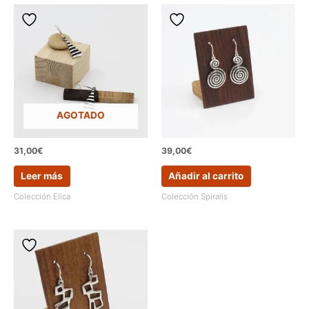
cantidad
AGOTADO
31,00
€
39,00
€
Leer más
Añadir al carrito
Colección Elica
Colección Spiralis