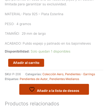
limitada para garantizar su exclusividad.
MATERIAL: Plata 925 – Plata Esterlina
PESO:
4 gramos
TAMAÑO:
29 mm de largo
ACABADO: Pulido espejo y patinado en los bajorrelieves
Disponibilidad:
Solo quedan 1 disponibles
Pendientes
Añadir al carrito
medianos
de
SKU:
P-206
Categorías:
Colección Aero
,
Pendientes - Earrings
la
Etiquetas:
Pendientes de Autor
,
Pendientes Medianos
serie
Aero
de
Añadir a la lista de deseos
diseño
geométrico
Productos relacionados
irregular