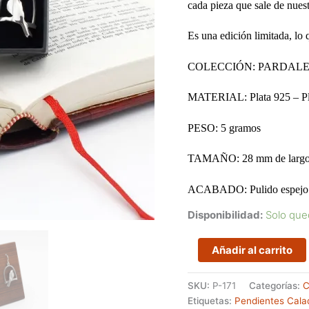
cada pieza que sale de nuest
Es una edición limitada, lo 
COLECCIÓN: PARDAL
MATERIAL: Plata 925 – Pla
PESO: 5 gramos
TAMAÑO: 28 mm de larg
ACABADO: Pulido espejo y 
Disponibilidad:
Solo que
Pendientes
Añadir al carrito
con
la
SKU:
P-171
Categorías:
C
figura
Etiquetas:
Pendientes Cala
de