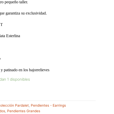
ro pequeño taller.
que garantiza su exclusividad.
ET
ta Esterlina
o
patinado en los bajorrelieves
dan 1 disponibles
olección Pardalet
,
Pendientes - Earrings
dos
,
Pendientes Grandes