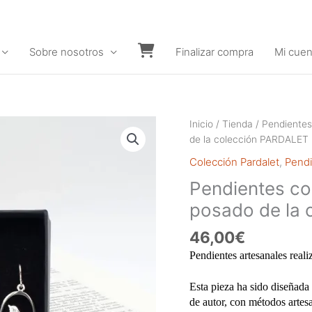
Sobre nosotros
Finalizar compra
Mi cuen
Carrito
Inicio
/
Tienda
/
Pendientes
de la colección PARDALET
Colección Pardalet
,
Pendi
Pendientes con
posado de la
46,00
€
Pendientes artesanales reali
Esta pieza ha sido diseñada 
de autor, con métodos artes