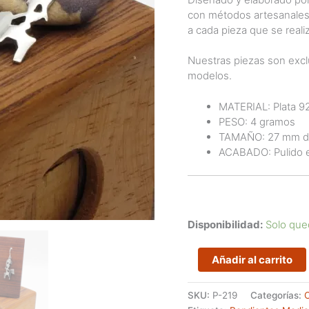
con métodos artesanales 
a cada pieza que se realiz
Nuestras piezas son excl
modelos.
MATERIAL: Plata 925
PESO: 4 gramos
TAMAÑO: 27 mm de
ACABADO: Pulido es
Disponibilidad:
Solo que
Pendientes
Añadir al carrito
Guerrero
de
SKU:
P-219
Categorías:
Moixent