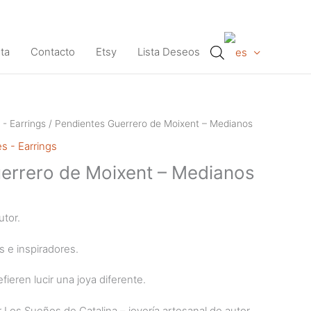
ta
Contacto
Etsy
Lista Deseos
 - Earrings
/ Pendientes Guerrero de Moixent – Medianos
s - Earrings
errero de Moixent – Medianos
utor.
s e inspiradores.
fieren lucir una joya diferente.
Los Sueños de Catalina – joyería artesanal de autor,