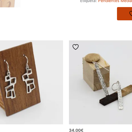
Etiqueta:
Pendientes Medi
-
Medianos
cantidad
34,00
€