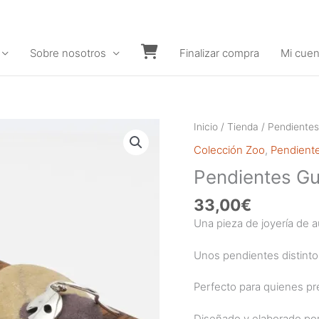
Sobre nosotros
Finalizar compra
Mi cuen
Carrito
Inicio
/
Tienda
/
Pendientes
Colección Zoo
,
Pendiente
Pendientes Gu
33,00
€
Una pieza de joyería de a
Unos pendientes distinto
Perfecto para quienes pre
Diseñado y elaborado por 