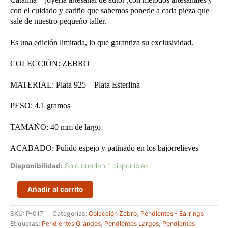
con el cuidado y cariño que sabemos ponerle a cada pieza que
sale de nuestro pequeño taller.
Es una edición limitada, lo que garantiza su exclusividad.
COLECCIÓN: ZEBRO
MATERIAL: Plata 925 – Plata Esterlina
PESO: 4,1 gramos
TAMAÑO: 40 mm de largo
ACABADO: Pulido espejo y patinado en los bajorrelieves
Disponibilidad:
Solo quedan 1 disponibles
Pendientes
Añadir al carrito
largos
calados
SKU:
P-017
Categorías:
Colección Zebro
,
Pendientes - Earrings
en
Etiquetas:
Pendientes Grandes
,
Pendientes Largos
,
Pendientes
forma