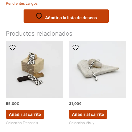
Pendientes Largos
con
formas
ovaladas
Añadir a la lista de deseos
cantidad
Productos relacionados
55,00
€
31,00
€
Añadir al carrito
Añadir al carrito
Colección Trencadis
Colección Visky