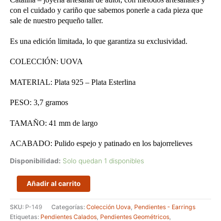
con el cuidado y cariño que sabemos ponerle a cada pieza que
sale de nuestro pequeño taller.
Es una edición limitada, lo que garantiza su exclusividad.
COLECCIÓN: UOVA
MATERIAL: Plata 925 – Plata Esterlina
PESO: 3,7 gramos
TAMAÑO: 41 mm de largo
ACABADO: Pulido espejo y patinado en los bajorrelieves
Disponibilidad:
Solo quedan 1 disponibles
Pendientes
Añadir al carrito
largos
y
SKU:
P-149
Categorías:
Colección Uova
,
Pendientes - Earrings
estrechos
Etiquetas:
Pendientes Calados
,
Pendientes Geométricos
,
calados