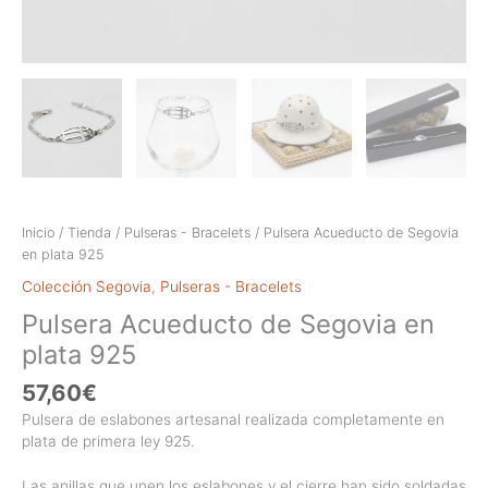
Inicio
/
Tienda
/
Pulseras - Bracelets
/ Pulsera Acueducto de Segovia
en plata 925
Colección Segovia
,
Pulseras - Bracelets
Pulsera Acueducto de Segovia en
plata 925
57,60
€
Pulsera de eslabones artesanal realizada completamente en
plata de primera ley 925.
Las anillas que unen los eslabones y el cierre han sido soldadas