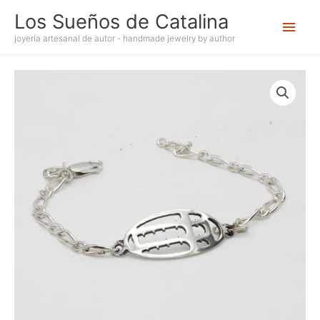
Ir
Los Sueños de Catalina
Men
al
contenido
joyería artesanal de autor - handmade jewelry by author
princ