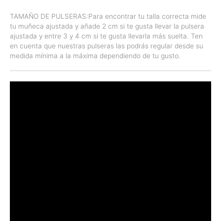
TAMAÑO DE PULSERAS:Para encontrar tu talla correcta mide
tu muñeca ajustada y añade 2 cm si te gusta llevar la pulsera
ajustada y entre 3 y 4 cm si te gusta llevarla más suelta. Ten
en cuenta que nuestras pulseras las podrás regular desde su
medida mínima a la máxima dependiendo de tu gusto.