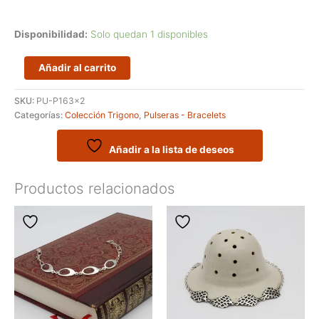
Disponibilidad:
Solo quedan 1 disponibles
Pulsera
Añadir al carrito
de
formas
SKU:
PU-P163x2
triangulares
Categorías:
Colección Trigono
,
Pulseras - Bracelets
-
Colección
Trigono
Añadir a la lista de deseos
cantidad
Productos relacionados