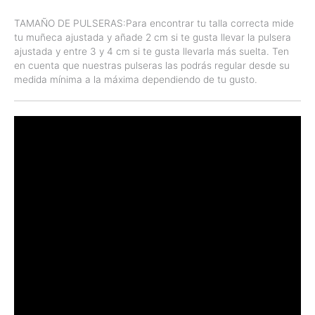
TAMAÑO DE PULSERAS:Para encontrar tu talla correcta mide
tu muñeca ajustada y añade 2 cm si te gusta llevar la pulsera
ajustada y entre 3 y 4 cm si te gusta llevarla más suelta. Ten
en cuenta que nuestras pulseras las podrás regular desde su
medida mínima a la máxima dependiendo de tu gusto.