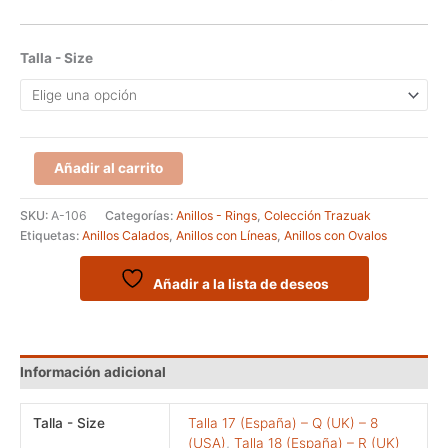
Talla - Size
Anillo
Añadir al carrito
de
la
SKU:
A-106
Categorías:
Anillos - Rings
,
Colección Trazuak
serie
Etiquetas:
Anillos Calados
,
Anillos con Líneas
,
Anillos con Ovalos
TRAZUAK
modelo
DROOGTE
Añadir a la lista de deseos
cantidad
Información adicional
Talla - Size
Talla 17 (España) – Q (UK) – 8
(USA)
,
Talla 18 (España) – R (UK)