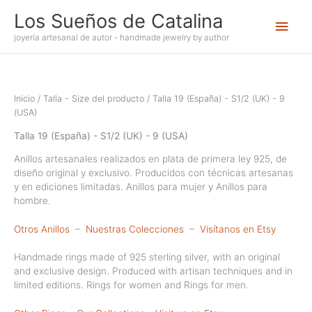
Ir
Los Sueños de Catalina
Men
al
contenido
joyería artesanal de autor - handmade jewelry by author
princ
Inicio
/ Talla - Size del producto / Talla 19 (España) - S1/2 (UK) - 9
(USA)
Talla 19 (España) - S1/2 (UK) - 9 (USA)
Anillos artesanales realizados en plata de primera ley 925, de
diseño original y exclusivo. Producidos con técnicas artesanas
y en ediciones limitadas. Anillos para mujer y Anillos para
hombre.
Otros Anillos
–
Nuestras Colecciones
–
Visítanos en Etsy
Handmade rings made of 925 sterling silver, with an original
and exclusive design. Produced with artisan techniques and in
limited editions. Rings for women and Rings for men.