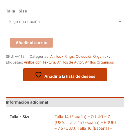
Talla - Size
Anillo
Añadir al carrito
de
la
SKU:
A-112
Categorías:
Anillos - Rings
,
Colección Organicky
serie
Etiquetas:
Anillos con Textura
,
Anillos de Autor
,
Anillos Orgánicos
ORGANICKY
modelo
RIPPEN
Añadir a la lista de deseos
cantidad
Información adicional
Talla - Size
Talla 14 (España) – O (UK) – 7
(USA)
,
Talla 15 (España) – P (UK)
– 7,5 (USA)
,
Talla 16 (España) –