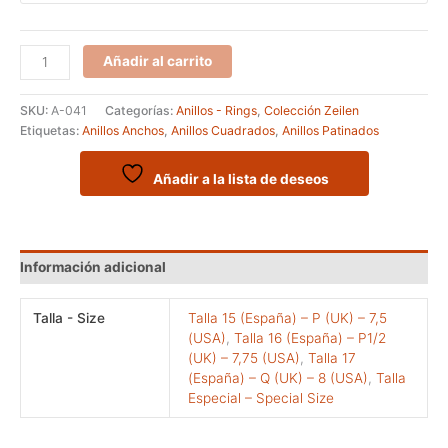
Anillo
Añadir al carrito
de
la
SKU:
A-041
Categorías:
Anillos - Rings
,
Colección Zeilen
serie
Etiquetas:
Anillos Anchos
,
Anillos Cuadrados
,
Anillos Patinados
ZEILEN
modelo
ONIGUN
Añadir a la lista de deseos
cantidad
Información adicional
Talla - Size
Talla 15 (España) – P (UK) – 7,5
(USA)
,
Talla 16 (España) – P1/2
(UK) – 7,75 (USA)
,
Talla 17
(España) – Q (UK) – 8 (USA)
,
Talla
Especial – Special Size