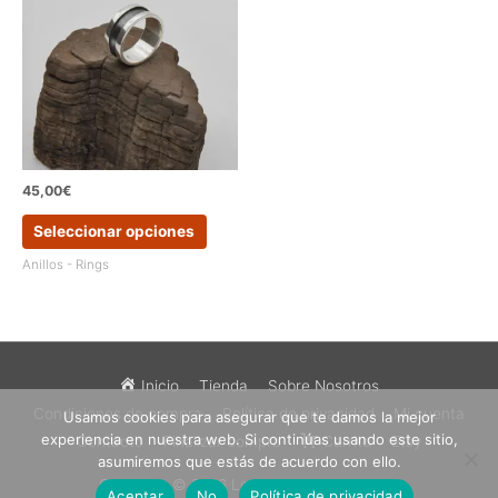
se
se
pueden
pueden
elegir
elegir
en
en
la
la
página
página
de
de
producto
produc
45,00
€
Este
Seleccionar opciones
producto
tiene
Anillos - Rings
múltiples
variantes.
Las
opciones
se
Inicio
Tienda
Sobre Nosotros
pueden
Condiciones de compra
Política de privacidad
Mi cuenta
Usamos cookies para asegurar que te damos la mejor
elegir
experiencia en nuestra web. Si continúas usando este sitio,
en
Contacto
Finalizar compra
Carrito
Etsy
asumiremos que estás de acuerdo con ello.
la
página
Copyright © 2026
Los Sueños de Catalina
Aceptar
No
Política de privacidad