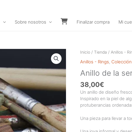
s
Sobre nosotros
Finalizar compra
Mi cue
Carrito
Inicio
/
Tienda
/
Anillos - Ri
Anillos - Rings
,
Colección
Anillo de la 
38,00
€
Un anillo de diseño fresco
Inspirado en la piel de 
protuberancias ordenadas 
Una pieza para llevar a t
Una joya informal y dese