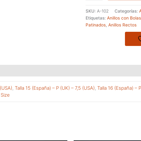
la
SKU:
A-102
Categorías:
A
serie
Etiquetas:
Anillos con Bolas
RICCIO
Patinados
,
Anillos Rectos
modelo
PUFOK
cantidad
 (USA)
,
Talla 15 (España) – P (UK) – 7,5 (USA)
,
Talla 16 (España) – 
 Size