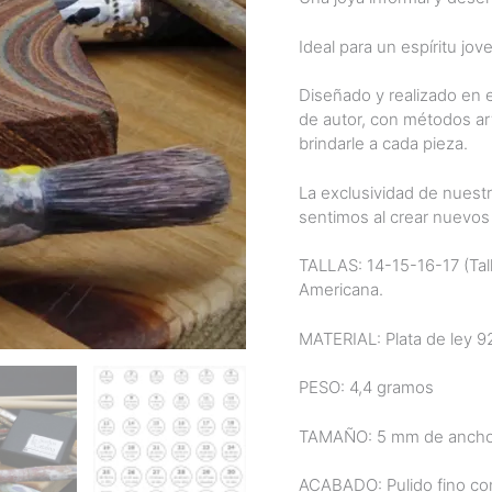
Ideal para un espíritu jov
Diseñado y realizado en e
de autor, con métodos ar
brindarle a cada pieza.
La exclusividad de nuestr
sentimos al crear nuevos
TALLAS: 14-15-16-17 (Tall
Americana.
MATERIAL: Plata de ley 92
PESO: 4,4 gramos
TAMAÑO: 5 mm de anch
ACABADO: Pulido fino con