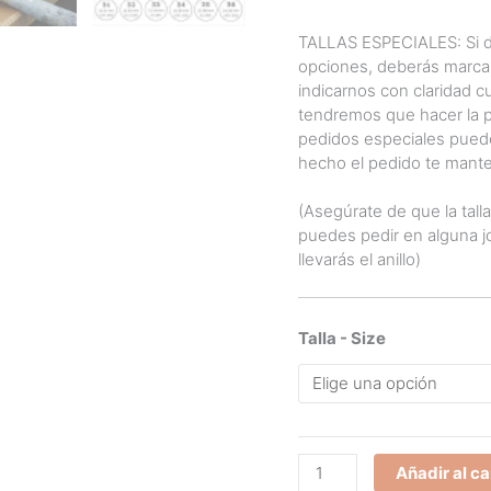
TALLAS ESPECIALES: Si de
opciones, deberás marcar
indicarnos con claridad cu
tendremos que hacer la p
pedidos especiales puede
hecho el pedido te mante
(Asegúrate de que la tall
puedes pedir en alguna jo
llevarás el anillo)
Talla - Size
Anillo
Añadir al ca
de