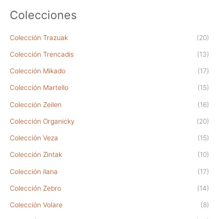
página
Colecciones
de
producto
Colección Trazuak
(20)
Colección Trencadis
(13)
Colección Mikado
(17)
Colección Martello
(15)
Colección Zeilen
(16)
Colección Organicky
(20)
Colección Veza
(15)
Colección Zintak
(10)
Colección ilana
(17)
Colección Zebro
(14)
Colección Volare
(8)