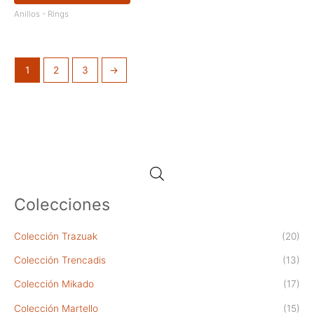
tiene
Anillos - Rings
múltiples
variantes.
Las
opciones
1
2
3
→
se
pueden
elegir
en
la
página
de
producto
Colecciones
Colección Trazuak
(20)
Colección Trencadis
(13)
Colección Mikado
(17)
Colección Martello
(15)