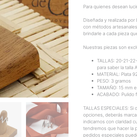
Para quienes desean lucir
Diseñada y realizada por 
con métodos artesanales
brindarle a cada pieza que
Nuestras piezas son excl
TALLAS: 20-21-22-2
para saber la talla
MATERIAL: Plata 925
PESO: 3 gramos
TAMAÑO: 15 mm en 
ACABADO: Pulido fi
TALLAS ESPECIALES: Si de
opciones, deberás marcar
indicarnos con claridad cu
tendremos que hacer la p
pedidos especiales puede