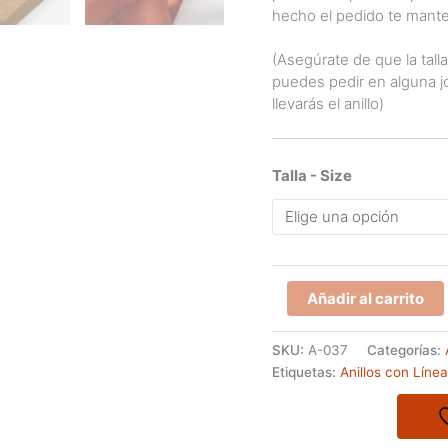
hecho el pedido te mante
(Asegúrate de que la tall
puedes pedir en alguna jo
llevarás el anillo)
Talla - Size
Anillo
Añadir al carrito
de
la
SKU:
A-037
Categorías:
serie
Etiquetas:
Anillos con Líne
ZIGAZAGA
modelo
JEMNY
cantidad