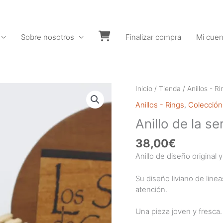
Sobre nosotros
Finalizar compra
Mi cuen
Carrito
Inicio
/
Tienda
/
Anillos - Ri
Anillos - Rings
,
Colección
Anillo de la 
38,00
€
Anillo de diseño original 
Su diseño liviano de linea
atención.
Una pieza joven y fresca.