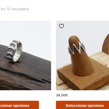
los 15 resultados
38,00
€
Este
ccionar opciones
Seleccionar opciones
producto