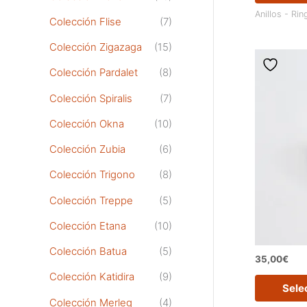
Anillos - Rin
Colección Flise
(7)
Colección Zigazaga
(15)
Colección Pardalet
(8)
Colección Spiralis
(7)
Colección Okna
(10)
Colección Zubia
(6)
Colección Trigono
(8)
Colección Treppe
(5)
Colección Etana
(10)
Colección Batua
(5)
35,00
€
Colección Katidira
(9)
Sele
Colección Merleg
(4)