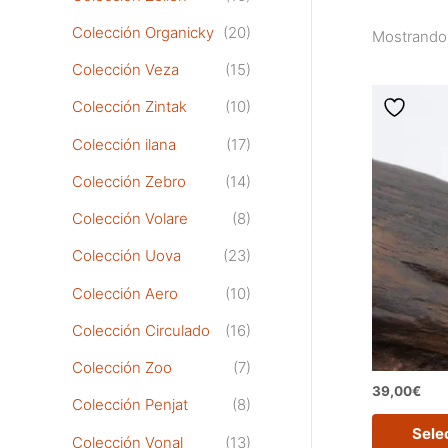
Colección Organicky
(20)
Mostrando 
Colección Veza
(15)
Colección Zintak
(10)
Colección ilana
(17)
Colección Zebro
(14)
Colección Volare
(8)
Colección Uova
(23)
Colección Aero
(10)
Colección Circulado
(16)
Colección Zoo
(7)
39,00
€
Colección Penjat
(8)
Sele
Colección Vonal
(13)