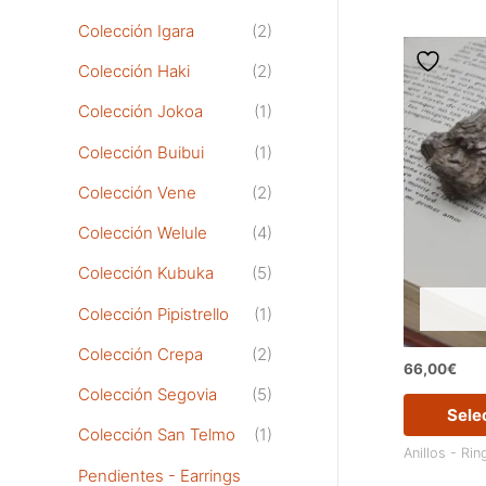
Colección Igara
(2)
Colección Haki
(2)
Colección Jokoa
(1)
Colección Buibui
(1)
Colección Vene
(2)
Colección Welule
(4)
Colección Kubuka
(5)
Colección Pipistrello
(1)
Colección Crepa
(2)
66,00
€
Colección Segovia
(5)
Sele
Colección San Telmo
(1)
Anillos - Rin
Pendientes - Earrings