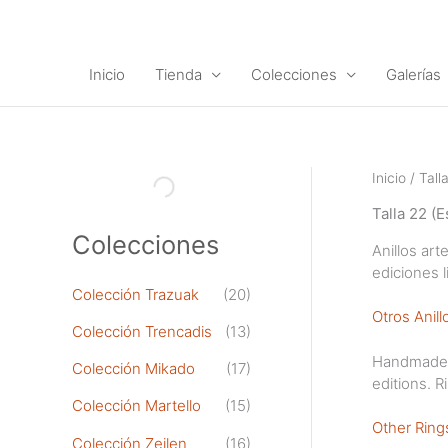
Ir
al
contenido
Inicio
Tienda
Colecciones
Galerías
Inicio
/ Tall
Talla 22 (
Colecciones
Anillos art
ediciones l
Colección Trazuak
(20)
Otros Anill
Colección Trencadis
(13)
Handmade ri
Colección Mikado
(17)
editions. 
Colección Martello
(15)
Other Ring
Colección Zeilen
(16)