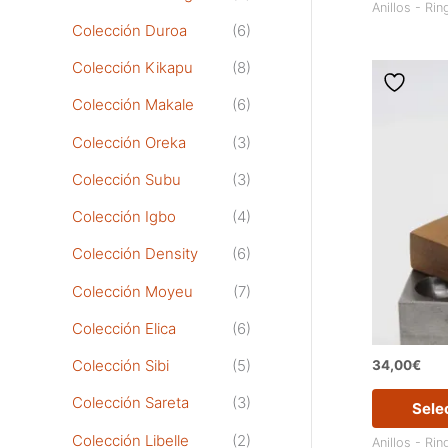
Anillos - Rin
Colección Duroa
(6)
Colección Kikapu
(8)
Colección Makale
(6)
Colección Oreka
(3)
Colección Subu
(3)
Colección Igbo
(4)
Colección Density
(6)
Colección Moyeu
(7)
Colección Elica
(6)
Colección Sibi
(5)
34,00
€
Colección Sareta
(3)
Sele
Colección Libelle
(2)
Anillos - Rin