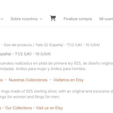
Sobre nosotros
Finalizar compra
Mi cuen
Carrito
a - Size del producto / Talla 22 (España) - T1/2 (UK) - 10 (USA)
España) - T1/2 (UK) - 10 (USA)
esanales realizados en plata de primera ley 925, de diseño origin
imitadas. Anillos para mujer y Anillos para hombre.
os
–
Nuestras Colecciones
–
Visítanos en Etsy
ngs made of 925 sterling silver, with an original and exclusive 
Rings for women and Rings for men.
s
–
Our Collections
–
Visit us on Etsy