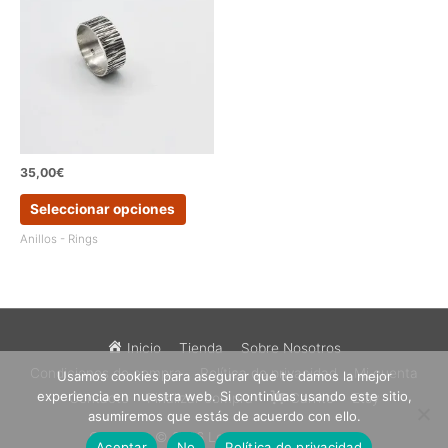
se
se
pueden
pueden
elegir
elegir
en
en
la
la
página
página
de
de
producto
produc
35,00
€
Este
Seleccionar opciones
producto
tiene
Anillos - Rings
múltiples
variantes.
Las
opciones
se
Inicio
Tienda
Sobre Nosotros
pueden
Condiciones de compra
Política de privacidad
Mi cuenta
Usamos cookies para asegurar que te damos la mejor
elegir
experiencia en nuestra web. Si continúas usando este sitio,
en
Contacto
Finalizar compra
Carrito
Etsy
asumiremos que estás de acuerdo con ello.
la
página
Copyright © 2026
Los Sueños de Catalina
Aceptar
No
Política de privacidad