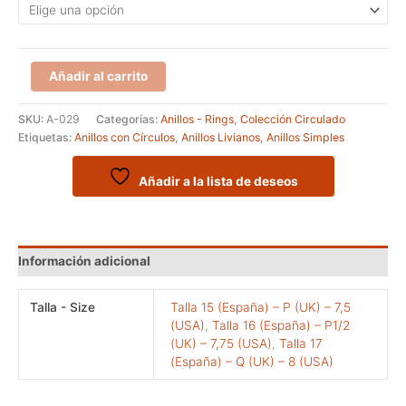
Anillo
Añadir al carrito
de
plata
SKU:
A-029
Categorías:
Anillos - Rings
,
Colección Circulado
liviano
Etiquetas:
Anillos con Círculos
,
Anillos Livianos
,
Anillos Simples
de
la
colección
Añadir a la lista de deseos
Circulado
cantidad
Información adicional
Talla - Size
Talla 15 (España) – P (UK) – 7,5
(USA)
,
Talla 16 (España) – P1/2
(UK) – 7,75 (USA)
,
Talla 17
(España) – Q (UK) – 8 (USA)