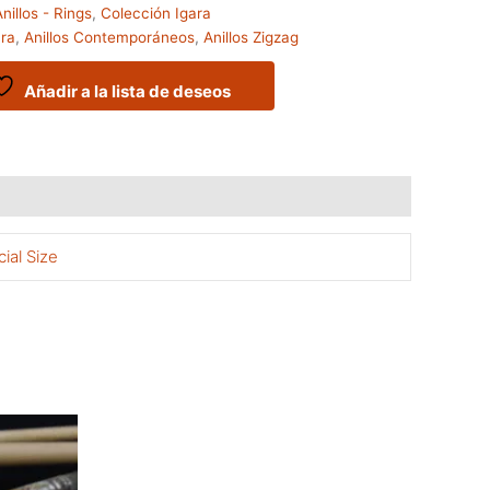
nillos - Rings
,
Colección Igara
ura
,
Anillos Contemporáneos
,
Anillos Zigzag
Añadir a la lista de deseos
cial Size