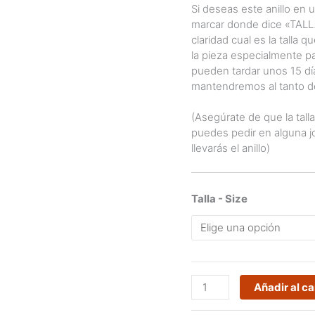
Si deseas este anillo en 
marcar donde dice «TALLA
claridad cual es la talla
la pieza especialmente pa
pueden tardar unos 15 dí
mantendremos al tanto de
(Asegúrate de que la tall
puedes pedir en alguna jo
llevarás el anillo)
Talla - Size
Anillo
Añadir al ca
en
plata