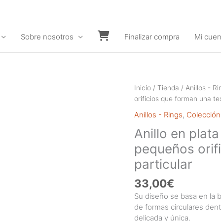
Sobre nosotros
Finalizar compra
Mi cuen
Carrito
Inicio
/
Tienda
/
Anillos - Ri
orificios que forman una te
Anillos - Rings
,
Colección
Anillo en plat
pequeños orif
particular
33,00
€
Su diseño se basa en la b
de formas circulares de
delicada y única.