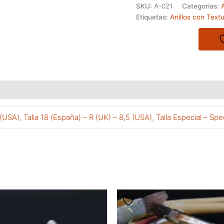
SKU:
A-021
Categorías:
A
de
Etiquetas:
Anillos con Text
forma
ondulada
con
pequeños
orificios
que
forman
una
textura
 (USA)
,
Talla 18 (España) – R (UK) – 8,5 (USA)
,
Talla Especial – Spe
particular
cantidad