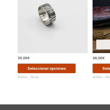
35,00
€
36,00
€
Este
Seleccionar opciones
Sel
producto
tiene
Anillos - Rings
Anillos - Ri
múltiples
variantes.
Las
opciones
se
pueden