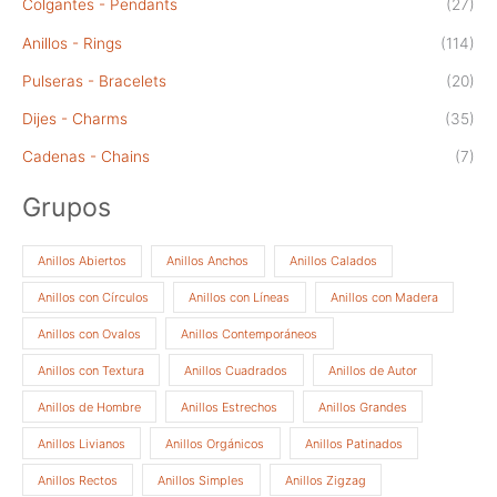
Colgantes - Pendants
(27)
Anillos - Rings
(114)
Pulseras - Bracelets
(20)
Dijes - Charms
(35)
Cadenas - Chains
(7)
Grupos
Anillos Abiertos
Anillos Anchos
Anillos Calados
Anillos con Círculos
Anillos con Líneas
Anillos con Madera
Anillos con Ovalos
Anillos Contemporáneos
Anillos con Textura
Anillos Cuadrados
Anillos de Autor
Anillos de Hombre
Anillos Estrechos
Anillos Grandes
Anillos Livianos
Anillos Orgánicos
Anillos Patinados
Anillos Rectos
Anillos Simples
Anillos Zigzag