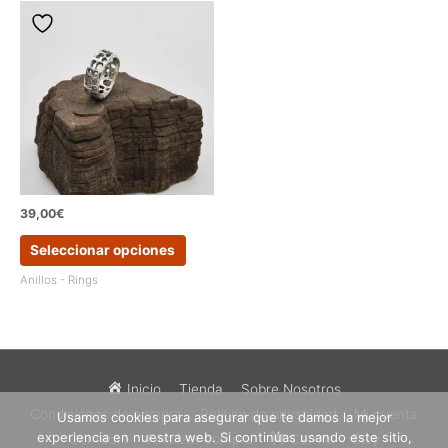
Las
Las
opciones
opcion
se
se
pueden
pueden
elegir
elegir
en
en
la
la
página
página
de
de
producto
produc
39,00
€
Este
Seleccionar opciones
producto
tiene
Anillos - Rings
múltiples
variantes.
Las
opciones
se
Inicio
Tienda
Sobre Nosotros
pueden
Condiciones de compra
Política de privacidad
Mi cuenta
Usamos cookies para asegurar que te damos la mejor
elegir
experiencia en nuestra web. Si continúas usando este sitio,
en
Contacto
Finalizar compra
Carrito
Etsy