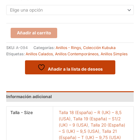
Anillo
Añadir al carrito
robusto
de
SKU:
A-094
Categorías:
Anillos - Rings
,
Colección Kubuka
la
Etiquetas:
Anillos Calados
,
Anillos Contemporáneos
,
Anillos Simples
colección
Kubuka
cantidad
Añadir a la lista de deseos
Información adicional
Talla - Size
Talla 18 (España) – R (UK) – 8,5
(USA)
,
Talla 19 (España) – S1/2
(UK) – 9 (USA)
,
Talla 20 (España)
– S (UK) – 9,5 (USA)
,
Talla 21
(España) – T (UK) – 9,75 (USA)