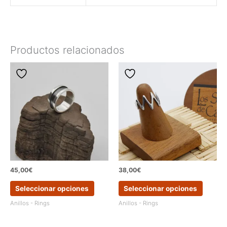
Productos relacionados
45,00
€
38,00
€
Este
Este
Seleccionar opciones
Seleccionar opciones
producto
produc
tiene
tiene
Anillos - Rings
Anillos - Rings
múltiples
múltipl
variantes.
variant