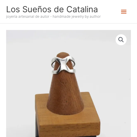
Ir
Los Sueños de Catalina
Men
al
contenido
joyería artesanal de autor - handmade jewelry by author
princ