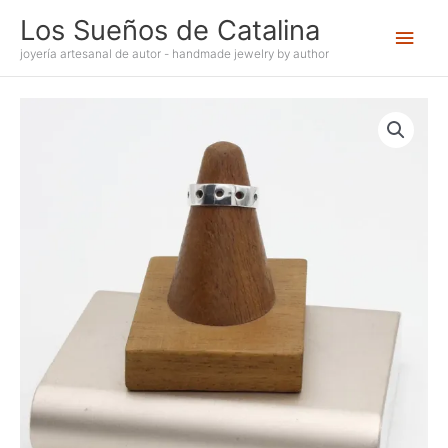
Ir
Los Sueños de Catalina
Men
al
contenido
joyería artesanal de autor - handmade jewelry by author
princ