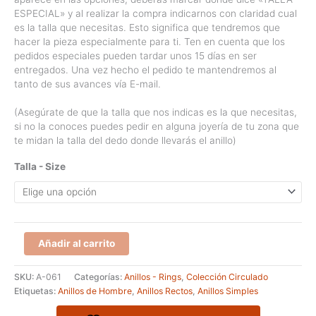
ESPECIAL» y al realizar la compra indicarnos con claridad cual
es la talla que necesitas. Esto significa que tendremos que
hacer la pieza especialmente para ti. Ten en cuenta que los
pedidos especiales pueden tardar unos 15 días en ser
entregados. Una vez hecho el pedido te mantendremos al
tanto de sus avances vía E-mail.
(Asegúrate de que la talla que nos indicas es la que necesitas,
si no la conoces puedes pedir en alguna joyería de tu zona que
te midan la talla del dedo donde llevarás el anillo)
Talla - Size
Anillo
Añadir al carrito
simple
con
SKU:
A-061
Categorías:
Anillos - Rings
,
Colección Circulado
círculos.
Etiquetas:
Anillos de Hombre
,
Anillos Rectos
,
Anillos Simples
Plata
brillante