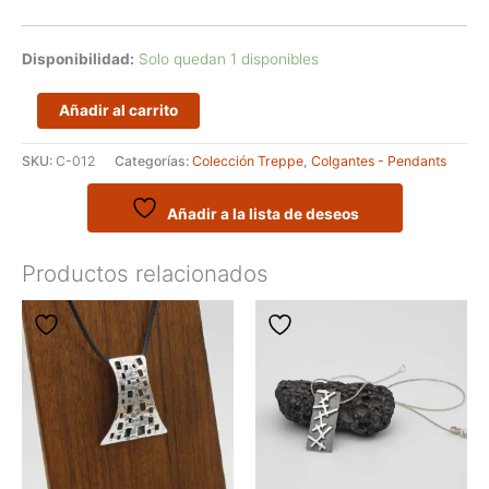
Disponibilidad:
Solo quedan 1 disponibles
Colgante
Añadir al carrito
de
Autor
SKU:
C-012
Categorías:
Colección Treppe
,
Colgantes - Pendants
realizado
en
plata
Añadir a la lista de deseos
925
cantidad
Productos relacionados