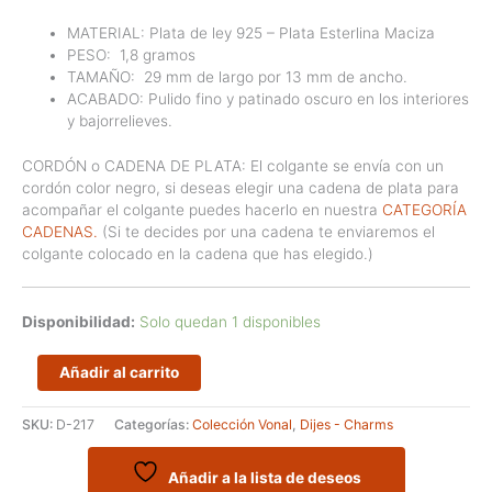
MATERIAL: Plata de ley 925 – Plata Esterlina Maciza
PESO:
1,8
gramos
TAMAÑO:
29
mm de largo por 13 mm de ancho.
ACABADO: Pulido fino y patinado oscuro en los interiores
y bajorrelieves.
CORDÓN o CADENA DE PLATA: El colgante se envía con un
cordón color negro, si deseas elegir una cadena de plata para
acompañar el colgante puedes hacerlo en nuestra
CATEGORÍA
CADENAS.
(Si te decides por una cadena te enviaremos el
colgante colocado en la cadena que has elegido.)
Disponibilidad:
Solo quedan 1 disponibles
Dije
Añadir al carrito
Rombos
alineados
SKU:
D-217
Categorías:
Colección Vonal
,
Dijes - Charms
mediano
cantidad
Añadir a la lista de deseos