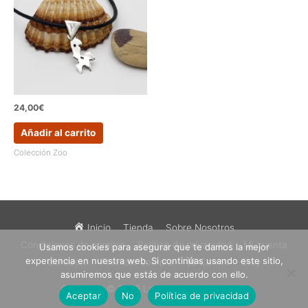
24,00
€
Añadir al carrito
Colección Zoo
Inicio
Tienda
Sobre Nosotros
Condiciones de compra
Política de privacidad
Mi cuenta
Usamos cookies para asegurar que te damos la mejor
experiencia en nuestra web. Si continúas usando este sitio,
Contacto
Finalizar compra
Carrito
Etsy
asumiremos que estás de acuerdo con ello.
Copyright © 2026
Los Sueños de Catalina
Aceptar
No
Política de privacidad