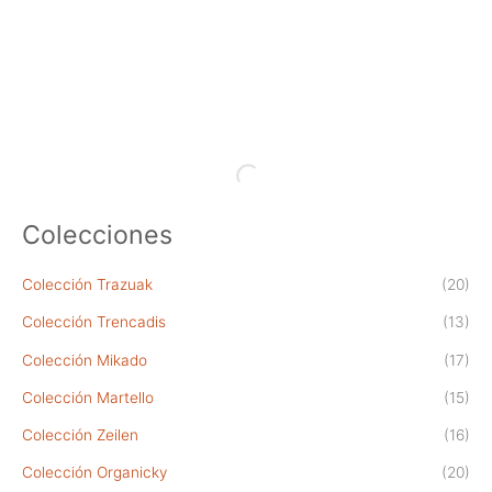
variantes.
Las
opciones
se
pueden
elegir
en
la
página
de
producto
Colecciones
Colección Trazuak
(20)
Colección Trencadis
(13)
Colección Mikado
(17)
Colección Martello
(15)
Colección Zeilen
(16)
Colección Organicky
(20)