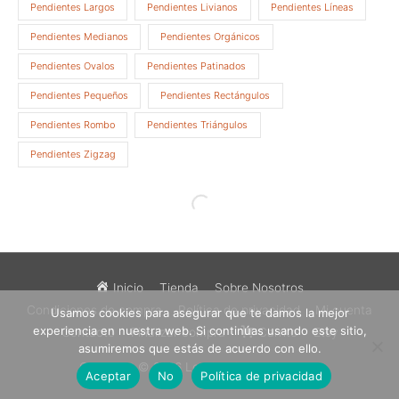
Pendientes Largos
Pendientes Livianos
Pendientes Líneas
Pendientes Medianos
Pendientes Orgánicos
Pendientes Ovalos
Pendientes Patinados
Pendientes Pequeños
Pendientes Rectángulos
Pendientes Rombo
Pendientes Triángulos
Pendientes Zigzag
Inicio
Tienda
Sobre Nosotros
Condiciones de compra
Política de privacidad
Mi cuenta
Usamos cookies para asegurar que te damos la mejor
experiencia en nuestra web. Si continúas usando este sitio,
Contacto
Finalizar compra
Carrito
Etsy
asumiremos que estás de acuerdo con ello.
Copyright © 2026
Los Sueños de Catalina
Aceptar
No
Política de privacidad