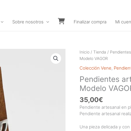
Sobre nosotros
Finalizar compra
Mi cuen
Carrito
Inicio
/
Tienda
/
Pendientes
Modelo VAGOR
Colección Vene
,
Pendient
Pendientes art
Modelo VAGO
35,00
€
Pendiente artesanal en p
Pendiente artesanal reali
Una pieza delicada y con 