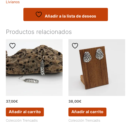
Livianos
-
Modelo
HADI
Añadir a la lista de deseos
cantidad
Productos relacionados
37,00
€
38,00
€
Añadir al carrito
Añadir al carrito
Colección Trencadis
Colección Trencadis