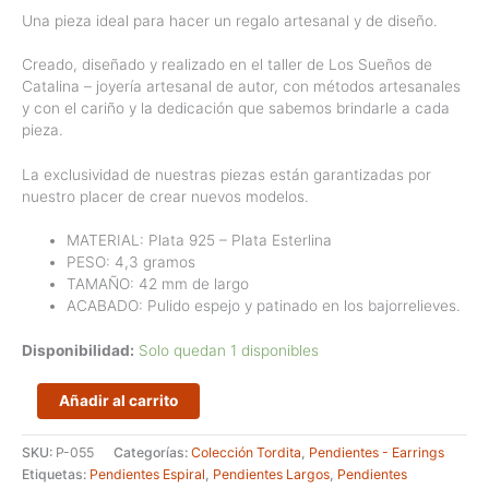
Una pieza ideal para hacer un regalo artesanal y de diseño.
Creado, diseñado y realizado en el taller de Los Sueños de
Catalina – joyería artesanal de autor, con métodos artesanales
y con el cariño y la dedicación que sabemos brindarle a cada
pieza.
La exclusividad de nuestras piezas están garantizadas por
nuestro placer de crear nuevos modelos.
MATERIAL: Plata 925 – Plata Esterlina
PESO: 4,3 gramos
TAMAÑO: 42 mm de largo
ACABADO: Pulido espejo y patinado en los bajorrelieves.
Disponibilidad:
Solo quedan 1 disponibles
Pendientes
Añadir al carrito
artesanales
de
SKU:
P-055
Categorías:
Colección Tordita
,
Pendientes - Earrings
plata
Etiquetas:
Pendientes Espiral
,
Pendientes Largos
,
Pendientes
925