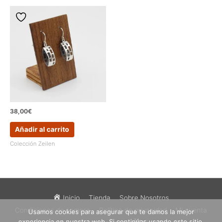
38,00
€
Añadir al carrito
Colección Zeilen
Inicio
Tienda
Sobre Nosotros
Condiciones de compra
Política de privacidad
Mi cuenta
Usamos cookies para asegurar que te damos la mejor
experiencia en nuestra web. Si continúas usando este sitio,