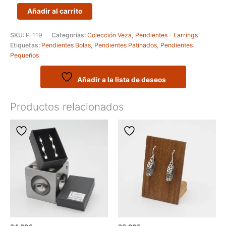
Pendientes
Añadir al carrito
artesanales
pequeños
SKU:
P-119
Categorías:
Colección Veza
,
Pendientes - Earrings
de
Etiquetas:
Pendientes Bolas
,
Pendientes Patinados
,
Pendientes
plata
Pequeños
-
Modelo
FOLE
Añadir a la lista de deseos
cantidad
Productos relacionados