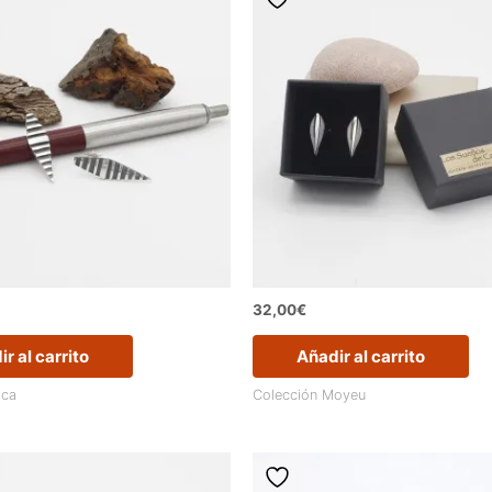
32,00
€
r al carrito
Añadir al carrito
ica
Colección Moyeu