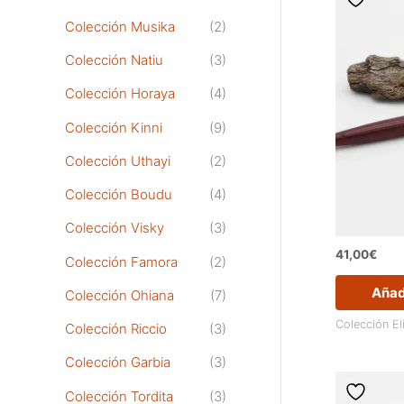
Colección Musika
(2)
Colección Natiu
(3)
Colección Horaya
(4)
Colección Kinni
(9)
Colección Uthayi
(2)
Colección Boudu
(4)
Colección Visky
(3)
41,00
€
Colección Famora
(2)
Añadi
Colección Ohiana
(7)
Colección El
Colección Riccio
(3)
Colección Garbia
(3)
Colección Tordita
(3)