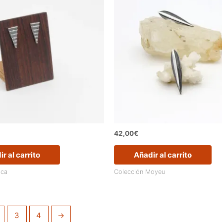
42,00
€
r al carrito
Añadir al carrito
ica
Colección Moyeu
3
4
→