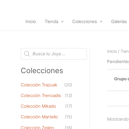
Ir
al
contenido
Inicio
Tienda
Colecciones
Galerías
B
Inicio
/
Tie
ú
s
Pendiente
q
u
Colecciones
e
d
Grupo 
a
d
Colección Trazuak
(20)
e
p
Colección Trencadis
(13)
r
o
d
Colección Mikado
(17)
u
c
Colección Martello
(15)
t
Mostrando 
o
Colección Zeilen
(16)
s