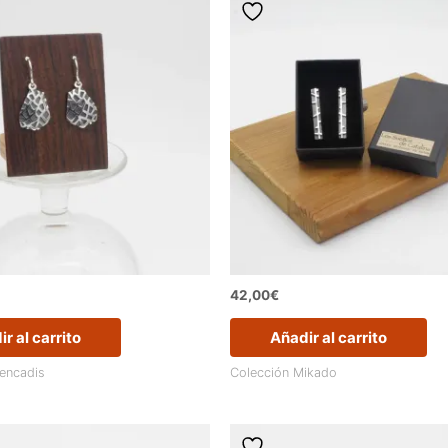
42,00
€
r al carrito
Añadir al carrito
rencadis
Colección Mikado