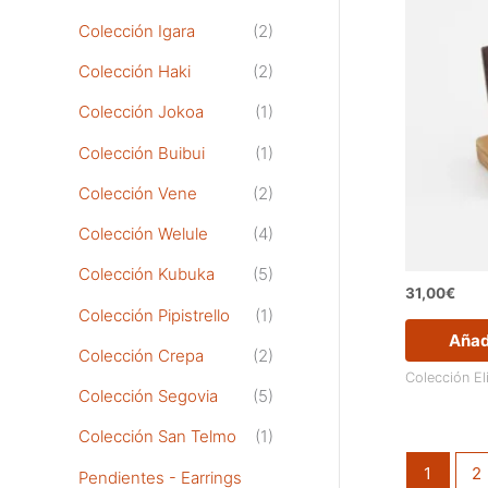
Colección Igara
(2)
Colección Haki
(2)
Colección Jokoa
(1)
Colección Buibui
(1)
Colección Vene
(2)
Colección Welule
(4)
Colección Kubuka
(5)
31,00
€
Colección Pipistrello
(1)
Añadi
Colección Crepa
(2)
Colección El
Colección Segovia
(5)
Colección San Telmo
(1)
1
2
Pendientes - Earrings