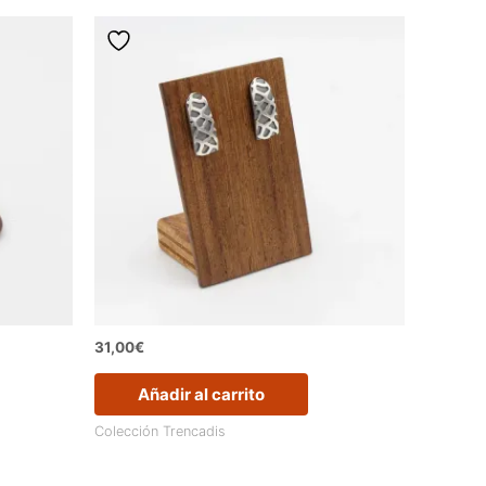
31,00
€
Añadir al carrito
Colección Trencadis