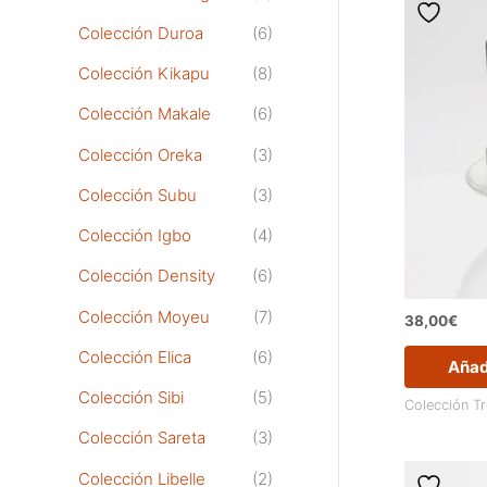
Colección Duroa
(6)
Colección Kikapu
(8)
Colección Makale
(6)
Colección Oreka
(3)
Colección Subu
(3)
Colección Igbo
(4)
Colección Density
(6)
Colección Moyeu
(7)
38,00
€
Colección Elica
(6)
Añadi
Colección Sibi
(5)
Colección T
Colección Sareta
(3)
Colección Libelle
(2)