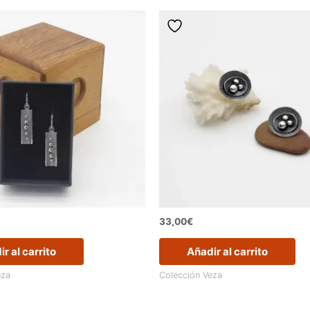
33,00
€
r al carrito
Añadir al carrito
eza
Colección Veza