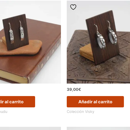
39,00
€
r al carrito
Añadir al carrito
oudu
Colección Visky