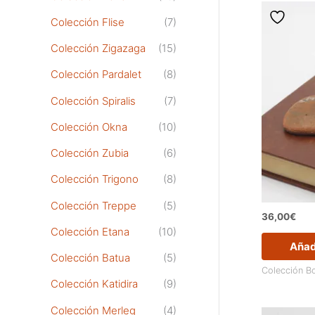
Colección Flise
(7)
Colección Zigazaga
(15)
Colección Pardalet
(8)
Colección Spiralis
(7)
Colección Okna
(10)
Colección Zubia
(6)
Colección Trigono
(8)
Colección Treppe
(5)
36,00
€
Colección Etana
(10)
Añadi
Colección Batua
(5)
Colección B
Colección Katidira
(9)
Colección Merleg
(4)