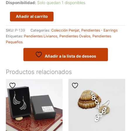
Disponibilidad:
Solo quedan 1 disponibles
Pendientes
Añadir al carrito
artesanales
pequeño
SKU:
P-139
Categorías:
Colección Penjat
,
Pendientes - Earrings
en
Etiquetas:
Pendientes Livianos
,
Pendientes Ovalos
,
Pendientes
plata
Pequeños
de
ley
-
Añadir a la lista de deseos
Modelo
PUXICA
Productos relacionados
cantidad