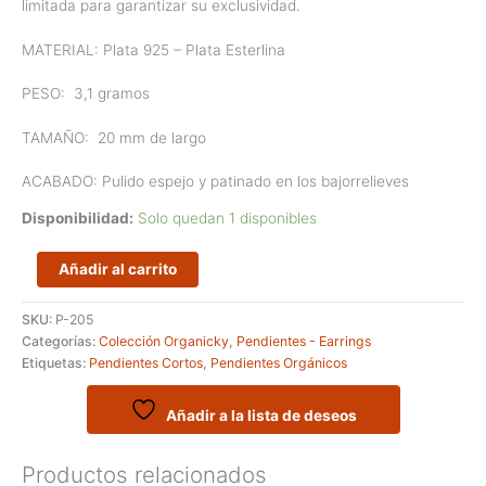
limitada para garantizar su exclusividad.
MATERIAL: Plata 925 – Plata Esterlina
PESO:
3,1 gramos
TAMAÑO:
20 mm de largo
ACABADO: Pulido espejo y patinado en los bajorrelieves
Disponibilidad:
Solo quedan 1 disponibles
Pendientes
Añadir al carrito
cortos
de
SKU:
P-205
lineas
Categorías:
Colección Organicky
,
Pendientes - Earrings
cruzadas
Etiquetas:
Pendientes Cortos
,
Pendientes Orgánicos
y
textura
orgánica
Añadir a la lista de deseos
cantidad
Productos relacionados