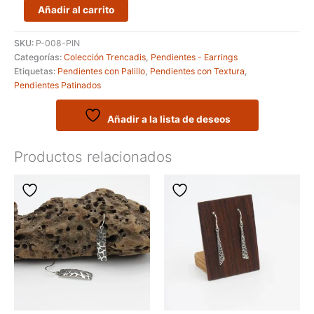
Pendientes
Añadir al carrito
artesanos
en
SKU:
P-008-PIN
plata
Categorías:
Colección Trencadis
,
Pendientes - Earrings
-
Etiquetas:
Pendientes con Palillo
,
Pendientes con Textura
,
Modelo
Pendientes Patinados
SERURO
cantidad
Añadir a la lista de deseos
Productos relacionados