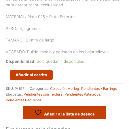
para garantizar su exclusividad.
MATERIAL: Plata 925 – Plata Esterlina
PESO:
4,2 gramos
TAMAÑO:
21 mm de largo
ACABADO: Pulido espejo y patinado en los bajorrelieves
Disponibilidad:
Solo quedan 1 disponibles
Pendientes
Añadir al carrito
de
forma
SKU:
P-197
Categorías:
Colección Merleg
,
Pendientes - Earrings
convexa
Etiquetas:
Pendientes con Textura
,
Pendientes Patinados
,
de
Pendientes Pequeños
la
serie
Merleg
Añadir a la lista de deseos
cantidad