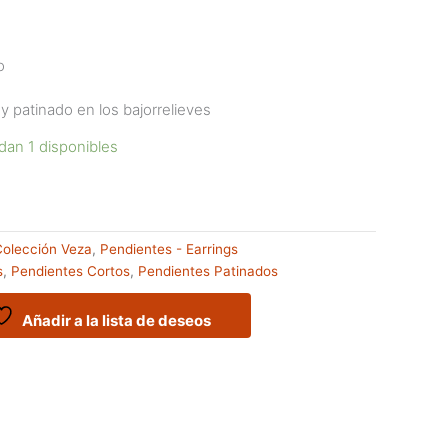
o
 patinado en los bajorrelieves
dan 1 disponibles
Colección Veza
,
Pendientes - Earrings
s
,
Pendientes Cortos
,
Pendientes Patinados
Añadir a la lista de deseos