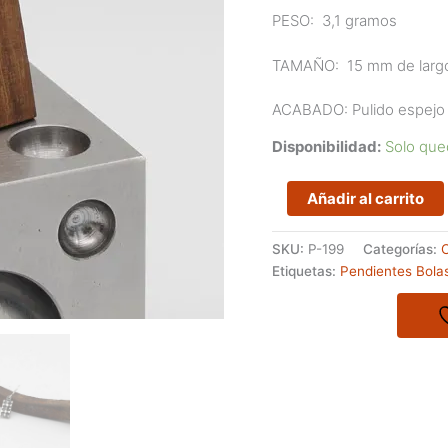
PESO:
3,1 gramos
TAMAÑO:
15 mm de larg
ACABADO: Pulido espejo y
Disponibilidad:
Solo que
Pendientes
Añadir al carrito
pequeños
de
SKU:
P-199
Categorías:
la
Etiquetas:
Pendientes Bola
serie
Veza
cantidad