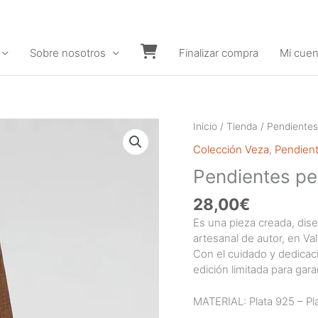
Sobre nosotros
Finalizar compra
Mi cuen
Carrito
Inicio
/
Tienda
/
Pendientes
Colección Veza
,
Pendient
Pendientes pe
28,00
€
Es una pieza creada, dise
artesanal de autor, en V
Con el cuidado y dedica
edición limitada para gara
MATERIAL: Plata 925 – Pla