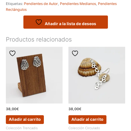
Etiquetas:
Pendientes de Autor
,
Pendientes Medianos
,
Pendientes
mediano
Rectángulos
de
la
colección
Añadir a la lista de deseos
AERO
cantidad
Productos relacionados
38,00
€
38,00
€
Añadir al carrito
Añadir al carrito
Colección Trencadis
Colección Circulado