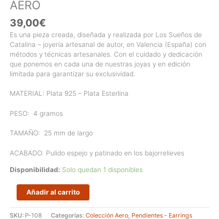
AERO
39,00
€
Es una pieza creada, diseñada y realizada por Los Sueños de
Catalina – joyería artesanal de autor, en Valencia (España) con
métodos y técnicas artesanales. Con el cuidado y dedicación
que ponemos en cada una de nuestras joyas y en edición
limitada para garantizar su exclusividad.
MATERIAL: Plata 925 – Plata Esterlina
PESO:
4 gramos
TAMAÑO:
25 mm de largo
ACABADO: Pulido espejo y patinado en los bajorrelieves
Disponibilidad:
Solo quedan 1 disponibles
Pendientes
Añadir al carrito
rectangulares
de
SKU:
P-108
Categorías:
Colección Aero
,
Pendientes - Earrings
tamaño