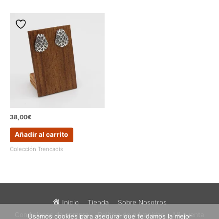
38,00
€
Añadir al carrito
Colección Trencadis
Inicio
Tienda
Sobre Nosotros
Condiciones de compra
Política de privacidad
Mi cuenta
Usamos cookies para asegurar que te damos la mejor