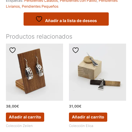
Etiquetas:
Pendientes Calados
,
Pendientes con Palillo
,
Pendientes
Modelo
Livianos
,
Pendientes Pequeños
PASERO
cantidad
Añadir a la lista de deseos
Productos relacionados
38,00
€
31,00
€
Añadir al carrito
Añadir al carrito
Colección Zeilen
Colección Elica