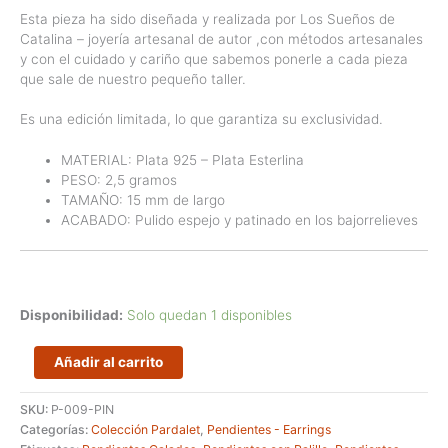
Esta pieza ha sido diseñada y realizada por Los Sueños de
Catalina – joyería artesanal de autor ,con métodos artesanales
y con el cuidado y cariño que sabemos ponerle a cada pieza
que sale de nuestro pequeño taller.
Es una edición limitada, lo que garantiza su exclusividad.
MATERIAL: Plata 925 – Plata Esterlina
PESO: 2,5 gramos
TAMAÑO: 15 mm de largo
ACABADO: Pulido espejo y patinado en los bajorrelieves
Disponibilidad:
Solo quedan 1 disponibles
Pendientes
Añadir al carrito
artesanos
de
SKU:
P-009-PIN
plata
Categorías:
Colección Pardalet
,
Pendientes - Earrings
-